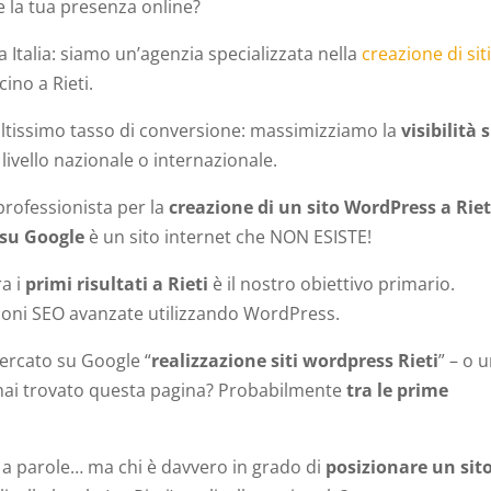
 la tua presenza online?
 Italia: siamo un’agenzia specializzata nella
creazione di sit
ino a Rieti.
 altissimo tasso di conversione: massimizziamo la
visibilità 
 livello nazionale o internazionale.
professionista per la
creazione di un sito WordPress a Riet
 su Google
è un sito internet che NON ESISTE!
ra i
primi risultati a Rieti
è il nostro obiettivo primario.
zioni SEO avanzate utilizzando WordPress.
ercato su Google “
realizzazione siti wordpress Rieti
” – o 
e hai trovato questa pagina? Probabilmente
tra le prime
i a parole… ma chi è davvero in grado di
posizionare un sit