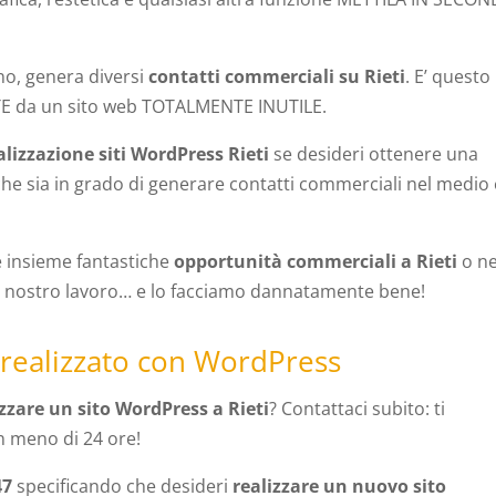
no, genera diversi
contatti commerciali su Rieti
. E’ questo
TE da un sito web TOTALMENTE INUTILE.
alizzazione siti WordPress Rieti
se desideri ottenere una
he sia in grado di generare contatti commerciali nel medio 
e insieme fantastiche
opportunità commerciali a Rieti
o ne
 il nostro lavoro… e lo facciamo dannatamente bene!
 realizzato con WordPress
zzare un sito WordPress a Rieti
? Contattaci subito: ti
n meno di 24 ore!
47
specificando che desideri
realizzare un nuovo sito