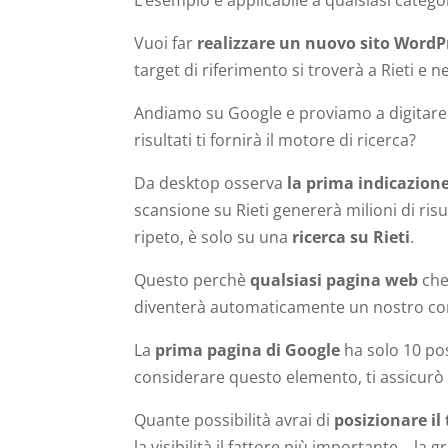
L’esempio è applicabile a qualsiasi catego
Vuoi far
realizzare un nuovo sito WordP
target di riferimento si troverà a Rieti e ne
Andiamo su Google e proviamo a digitare
risultati ti fornirà il motore di ricerca?
Da desktop osserva
la prima indicazion
scansione su Rieti genererà milioni di ris
ripeto, è solo su una
ricerca su Rieti
.
Questo perchè
qualsiasi pagina web
che 
diventerà automaticamente un nostro co
La
prima pagina di Google
ha solo 10 pos
considerare questo elemento, ti assicurò 
Quante possibilità avrai di
posizionare il
la visibilità il fattore più importante… la