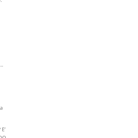
.
o…
a
 E’
NDO