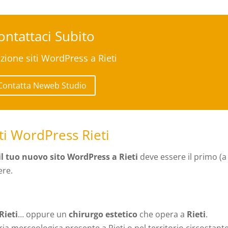
ontattaci Subito
zione siti WordPress a Rieti
Contatta Neweb Studio
ti WordPress Rieti
il tuo nuovo sito WordPress a Rieti
deve essere il primo (a
ere.
Rieti
… oppure un
chirurgo estetico
che opera a
Rieti
.