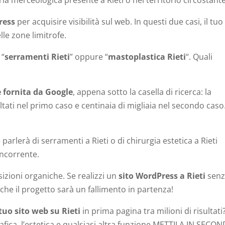
ria merceologica presente a Rieti o nel territorio circostante
ress
per acquisire visibilità sul web. In questi due casi, il tuo
lle zone limitrofe.
 “
serramenti Rieti
” oppure “
mastoplastica Rieti
“. Quali
e fornita da Google
, appena sotto la casella di ricerca: la
ultati nel primo caso e centinaia di migliaia nel secondo cas
parlerà di serramenti a Rieti o di chirurgia estetica a Rieti
ncorrente.
izioni organiche. Se realizzi un
sito WordPress a Rieti
senz
che il progetto sarà un fallimento in partenza!
 tuo sito web su Rieti
in prima pagina tra milioni di risultati?
 grafica, l’estetica e qualsiasi altra funzione METTILA IN SECO