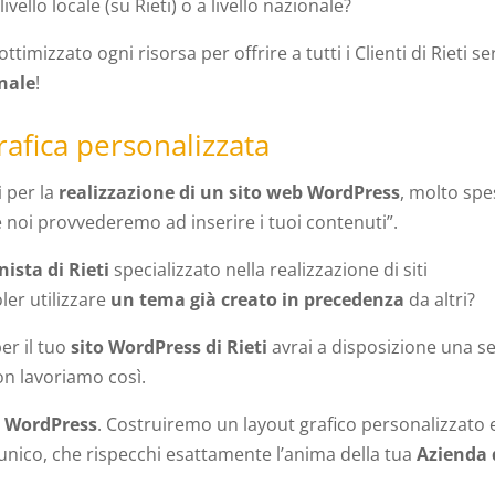
livello locale (su Rieti) o a livello nazionale?
mizzato ogni risorsa per offrire a tutti i Clienti di Rieti ser
nale
!
rafica personalizzata
i
per la
realizzazione di un sito web WordPress
, molto sp
i e noi provvederemo ad inserire i tuoi contenuti”.
nista di Rieti
specializzato nella realizzazione di siti
er utilizzare
un tema già creato in precedenza
da altri?
er il tuo
sito WordPress di Rieti
avrai a disposizione una se
on lavoriamo così.
to WordPress
. Costruiremo un layout grafico personalizzato 
 unico, che rispecchi esattamente l’anima della tua
Azienda 