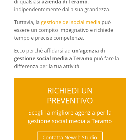
di qualsiasi
azienda di Teramo
,
indipendentemente dalla sua grandezza.
Tuttavia, la
gestione dei social media
può
essere un compito impegnativo e richiede
tempo e precise competenze.
Ecco perché affidarsi ad
un’agenzia di
gestione social media a Teramo
può fare la
differenza per la tua attività.
RICHIEDI UN
PREVENTIVO
Scegli la migliore agenzia per la
gestione social media a Teramo
Contatta Neweb Studio