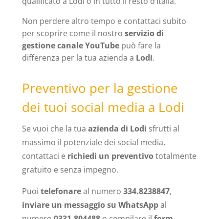
qualificato a Lodi o in tutto il resto d’Italia.
Non perdere altro tempo e contattaci subito
per scoprire come il nostro
servizio di
gestione canale YouTube
può fare la
differenza per la tua azienda a
Lodi
.
Preventivo per la gestione
dei tuoi social media a Lodi
Se vuoi che la tua
azienda di Lodi
sfrutti al
massimo il potenziale dei social media,
contattaci e
richiedi un preventivo
totalmente
gratuito e senza impegno.
Puoi
telefonare
al numero
334.8238847
,
inviare un messaggio su WhatsApp
al
numero
0331.804488
o compilare il
form