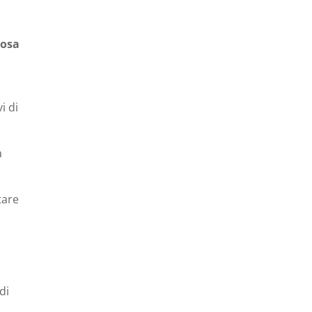
iosa
i di
a
tare
di