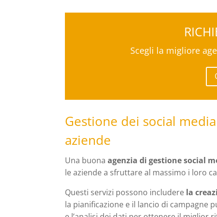
RICH
Scegli la migliore ag
Gestione dei social media 
aziende
Una buona
agenzia di gestione social m
le aziende a sfruttare al massimo i loro ca
Questi servizi possono includere
la crea
la pianificazione e il lancio di campagne p
e l’analisi dei dati per ottenere il miglior 