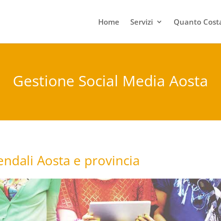
Home
Servizi
Quanto Costa
Gestione Social Media Aosta
endali Aosta e provincia