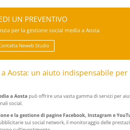
IEDI UN PREVENTIVO
enzia per la gestione social media a Aosta
Contatta Neweb Studio
a Aosta: un aiuto indispensabile per 
edia a Aosta
può offrire una vasta gamma di servizi per aiu
nali social.
zione e la gestione di pagine Facebook, Instagram e You
ubblicitarie sui social network, il monitoraggio delle prestaz
ritorno sull’investimento.