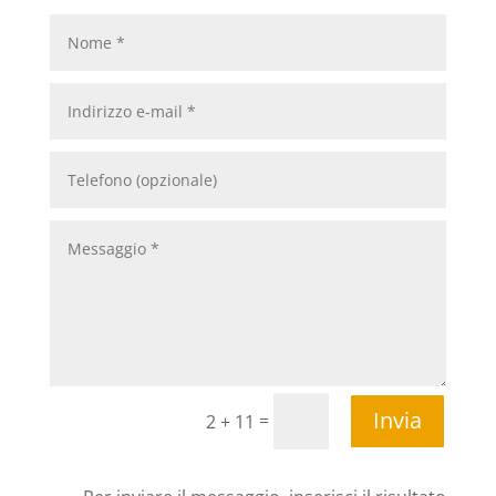
Invia
=
2 + 11