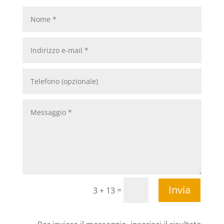
Invia
=
3 + 13