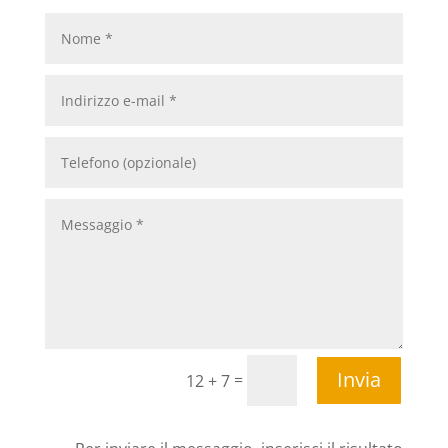
Invia
=
12 + 7