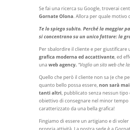
Se fai una ricerca su Google, troverai cent
Gornate Olona
. Allora per quale motivo 
Te lo spiego subito. Perché la maggior pa
si concentrano su un unico fattore: la gr
Per sbalordire il cliente e per giustificar
grafica moderna ed accattivante
, ed ef
una
web agency.
“Voglio un sito web che la
Quello che però il cliente non sa (e che pe
quanto bello possa essere,
non sarà mai
tanti altri
, pubblicato senza nessun tipo d
obiettivo di consegnare nel minor tempo po
caratterizzato da una bella grafica!
Fingiamo di essere un artigiano e di vole
propria attività. La nostra sede è a Gorn