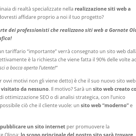
inaia di realtà specializzate nella
realizzazione siti web a
dovresti affidare proprio a noi il tuo progetto?
rte dei professionisti che realizzano siti web a Gornate Ol
afica!
e un tariffario “importante” verrà consegnato un sito web dal
fettivamente è la richiesta che viene fatta il 90% delle volte a
sci a bocca aperta l’utente!“
r ovvi motivi non gli viene detto) è che il suo nuovo sito we
 visitato da nessuno
. Il motivo? Sarà un
sito web creato 
i ottimizzazione SEO o di analisi strategica, con l’unico
ssibile ciò che il cliente vuole: un
sito web “moderno”
e
r
pubblicare un sito internet
per promuovere la
ate Olona:
lo scopo principale del nostro sito sarà trovare