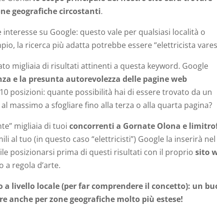
one geografiche circostanti
.
interesse su Google: questo vale per qualsiasi località o
io, la ricerca più adatta potrebbe essere “elettricista vares
ato migliaia di risultati attinenti a questa keyword. Google
nza e la presunta autorevolezza delle pagine web
10 posizioni: quante possibilità hai di essere trovato da un
 al massimo a sfogliare fino alla terza o alla quarta pagina?
e” migliaia di tuoi
concorrenti a Gornate Olona e limitro
i al tuo (in questo caso “elettricisti”) Google la inserirà nel
le posizionarsi prima di questi risultati con il proprio
sito 
 a regola d’arte.
 livello locale (per far comprendere il concetto): un b
e anche per zone geografiche molto più estese!