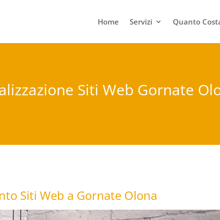
Home
Servizi
Quanto Costa
alizzazione Siti Web Gornate Ol
nto Siti Web a Gornate Olona