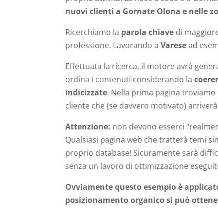
nuovi clienti a Gornate Olona e nelle z
Ricerchiamo la
parola chiave
di maggiore 
professione. Lavorando a
Varese
ad esemp
Effettuata la ricerca, il motore avrà gener
ordina i contenuti considerando la
coere
indicizzate
. Nella prima pagina troviamo 
cliente che (se davvero motivato) arriverà
Attenzione:
non devono esserci “realment
Qualsiasi pagina web che tratterà temi simil
proprio database! Sicuramente sarà diffici
senza un lavoro di ottimizzazione eseguito
Ovviamente questo esempio è applicato a
posizionamento organico si può ottener