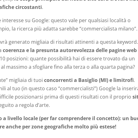
rafiche circostanti
.
interesse su Google: questo vale per qualsiasi località o
io, la ricerca più adatta sarebbe “commercialista milano”.
avrà generato migliaia di risultati attinenti a questa keyword
la
coerenza e la presunta autorevolezza delle pagine web
10 posizioni: quante possibilità hai di essere trovato da un
 al massimo a sfogliare fino alla terza o alla quarta pagina?
e” migliaia di tuoi
concorrenti a Basiglio (MI) e limitrofi
.
ili al tuo (in questo caso “commercialisti”) Google la inserir
ficile posizionarsi prima di questi risultati con il proprio
si
guito a regola d’arte.
 livello locale (per far comprendere il concetto): un b
e anche per zone geografiche molto più estese!