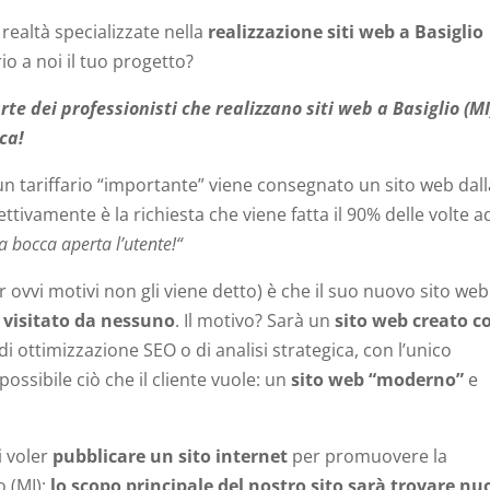
realtà specializzate nella
realizzazione siti web a Basiglio
io a noi il tuo progetto?
te dei professionisti che realizzano siti web a Basiglio (MI)
ca!
e un tariffario “importante” viene consegnato un sito web dal
fettivamente è la richiesta che viene fatta il 90% delle volte 
 a bocca aperta l’utente!“
r ovvi motivi non gli viene detto) è che il suo nuovo sito we
 visitato da nessuno
. Il motivo? Sarà un
sito web creato 
i ottimizzazione SEO o di analisi strategica, con l’unico
ssibile ciò che il cliente vuole: un
sito web “moderno”
e
i voler
pubblicare un sito internet
per promuovere la
o (MI):
lo scopo principale del nostro sito sarà trovare nu