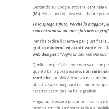
Cercando su Google, troverai centinaia di 
(MI)
. Allora perché dovresti affidare propr
Te lo spiego subito. Perché la maggior par
concentrano su un unico fattore: la grafi
Per sbalordire il cliente e per giustificar
grafica moderna ed accattivante
, ed ef
web designer
:
“Voglio un sito web che lasci
Quello che però il cliente non sa (e che pe
quanto bello possa essere,
non sarà mai
tanti altri
, pubblicato senza nessun tipo d
obiettivo di consegnare nel minor tempo po
caratterizzato da una bella grafica!
Fingiamo di essere un commercialista e d
propria attività. La nostra sede è a Basigli