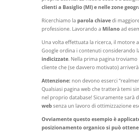
clienti a Basiglio (MI) e nelle zone geog
Ricerchiamo la
parola chiave
di maggiore 
professione. Lavorando a
Milano
ad esemp
Una volta effettuata la ricerca, il motore 
Google ordina i contenuti considerando 
indicizzate
. Nella prima pagina troviamo 
cliente che (se davvero motivato) arriverà
Attenzione:
non devono esserci “realment
Qualsiasi pagina web che tratterà temi sim
nel proprio database! Sicuramente sarà dif
web
senza un lavoro di ottimizzazione ese
Ovviamente questo esempio è applicato a
posizionamento organico si può ottener