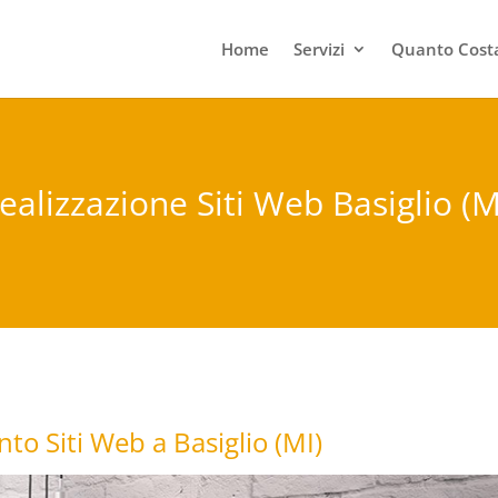
Home
Servizi
Quanto Costa
ealizzazione Siti Web Basiglio (M
to Siti Web a Basiglio (MI)