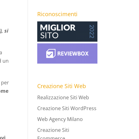
Riconoscimenti
, si
la
ad un
b per
Creazione Siti Web
come
Realizzazione Siti Web
Creazione Siti WordPress
Web Agency Milano
Creazione Siti
ovi
Ecommerce