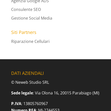
Agenzia Google ADS
Consulente SEO
Gestione Social Media
Siti Partners
Riparazione Cellulari
DATI AZIENDALI
© Neweb Studio SRL
Sede legale
: Via Olona 16, 20015 Parabiago (MI)
P.IVA
: 13805760967
Numero REA
: MI-2744553