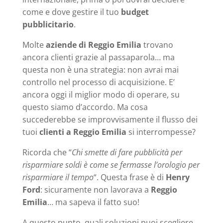
come e dove gestire il tuo
budget
pubblicitario
.
Molte
aziende di Reggio Emilia
trovano
ancora clienti grazie al passaparola… ma
questa non è una strategia: non avrai mai
controllo nel processo di acquisizione. E’
ancora oggi il miglior modo di operare, su
questo siamo d’accordo. Ma cosa
succederebbe se improvvisamente il flusso dei
tuoi
clienti a Reggio Emilia
si interrompesse?
Ricorda che “
Chi smette di fare pubblicità per
risparmiare soldi è come se fermasse l’orologio per
risparmiare il tempo
“. Questa frase è di
Henry
Ford
: sicuramente non lavorava a
Reggio
Emilia
… ma sapeva il fatto suo!
A questo punto, quali soluzioni puoi scegliere