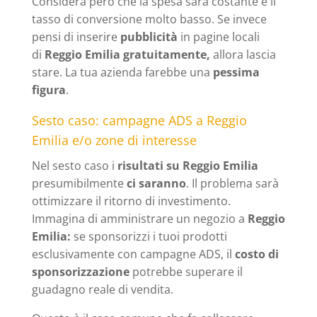
Considera però che la spesa sarà costante e il
tasso di conversione molto basso. Se invece
pensi di inserire
pubblicità
in pagine locali
di
Reggio Emilia gratuitamente,
allora
lascia
stare. La tua azienda farebbe una
pessima
figura
.
Sesto caso: campagne ADS a Reggio
Emilia e/o zone di interesse
Nel sesto caso i
risultati su Reggio Emilia
presumibilmente
ci saranno
. Il problema sarà
ottimizzare il ritorno di investimento.
Immagina di amministrare un negozio a
Reggio
Emilia:
se sponsorizzi i tuoi prodotti
esclusivamente con campagne ADS, il
costo di
sponsorizzazione
potrebbe superare il
guadagno reale di vendita.