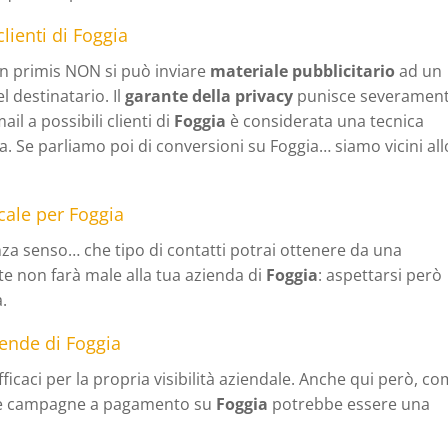
clienti di Foggia
 in primis NON si può inviare
materiale pubblicitario
ad un
l destinatario. Il
garante della privacy
punisce severamen
ail a possibili clienti di
Foggia
è considerata una tecnica
 Se parliamo poi di conversioni su Foggia… siamo vicini all
cale per Foggia
a senso… che tipo di contatti potrai ottenere da una
e non farà male alla tua azienda di
Foggia
: aspettarsi però
a.
iende di Foggia
caci per la propria visibilità aziendale. Anche qui però, c
lle campagne a pagamento su
Foggia
potrebbe essere una