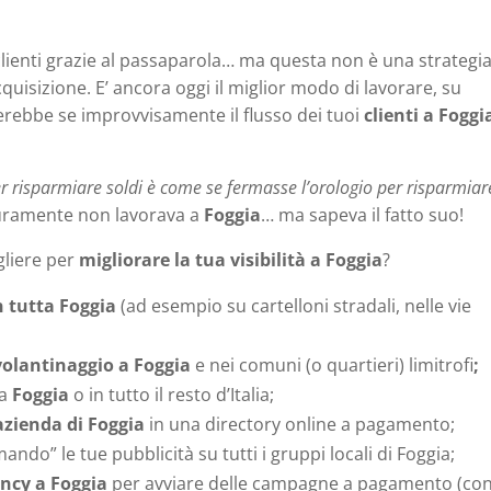
ienti grazie al passaparola… ma questa non è una strategia
quisizione. E’ ancora oggi il miglior modo di lavorare, su
rebbe se improvvisamente il flusso dei tuoi
clienti a Foggi
er risparmiare soldi è come se fermasse l’orologio per risparmiare
curamente non lavorava a
Foggia
… ma sapeva il fatto suo!
gliere per
migliorare la tua visibilità a Foggia
?
n tutta Foggia
(ad esempio su cartelloni stradali, nelle vie
volantinaggio a Foggia
e nei comuni (o quartieri) limitrofi
;
 a
Foggia
o in tutto il resto d’Italia;
azienda di Foggia
in una directory online a pagamento;
do” le tue pubblicità su tutti i gruppi locali di Foggia;
ncy a Foggia
per avviare delle campagne a pagamento (co