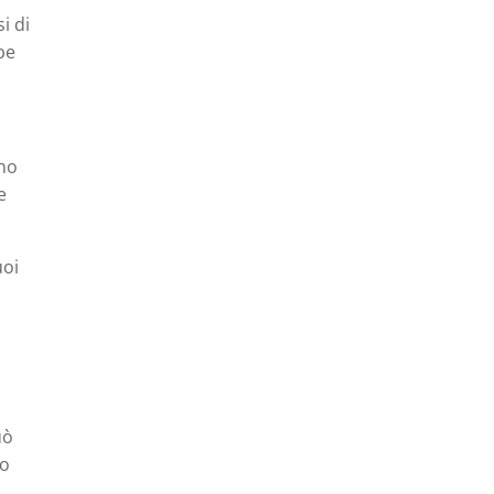
i di
be
rno
e
uoi
uò
io