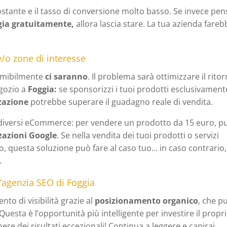
stante e il tasso di conversione molto basso. Se invece pens
gia gratuitamente,
allora
lascia stare. La tua azienda fareb
/o zone di interesse
umibilmente
ci saranno
. Il problema sarà ottimizzare il rito
egozio a
Foggia:
se sponsorizzi i tuoi prodotti esclusivament
zazione
potrebbe superare il guadagno reale di vendita.
 diversi eCommerce: per vendere un prodotto da 15 euro, p
zazioni Google
. Se nella vendita dei tuoi prodotti o servizi
, questa soluzione può fare al caso tuo… in caso contrario,
.
n’agenzia SEO di Foggia
to di visibilità grazie al
posizionamento organico
, che p
Questa è l’opportunità più intelligente per investire il propr
nere dei risultati eccezionali! Continua a leggere e capirai