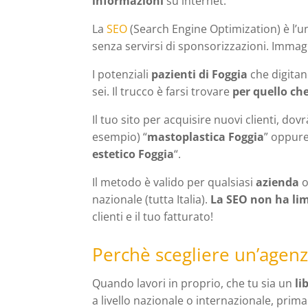
informazioni
su internet.
La
SEO
(Search Engine Optimization) è l’u
senza servirsi di sponsorizzazioni. Imma
I potenziali
pazienti di Foggia
che digitan
sei. Il trucco è farsi trovare
per quello che
Il tuo sito per acquisire nuovi clienti, do
esempio) “
mastoplastica Foggia
” oppure
estetico Foggia
“.
Il metodo è valido per qualsiasi
azienda
nazionale (tutta Italia).
La SEO non ha lim
clienti e il tuo fatturato!
Perchè scegliere un’agenz
Quando lavori in proprio, che tu sia un
li
a livello nazionale o internazionale, prim