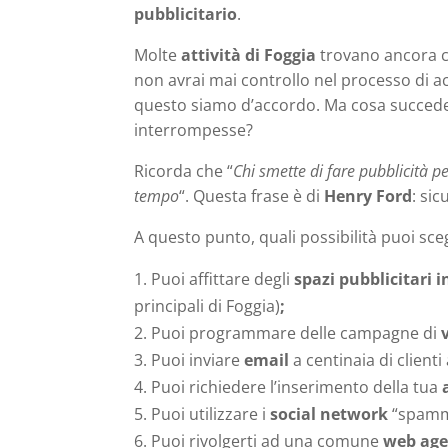
pubblicitario
.
Molte
attività di Foggia
trovano ancora cl
non avrai mai controllo nel processo di ac
questo siamo d’accordo. Ma cosa succede
interrompesse?
Ricorda che “
Chi smette di fare pubblicità p
tempo
“. Questa frase è di
Henry Ford
: si
A questo punto, quali possibilità puoi sce
Puoi affittare degli
spazi pubblicitari i
principali di Foggia)
;
Puoi programmare delle campagne di
Puoi inviare
email
a centinaia di clienti
Puoi richiedere l’inserimento della tua
Puoi utilizzare i
social network
“spamman
Puoi rivolgerti ad una comune
web age