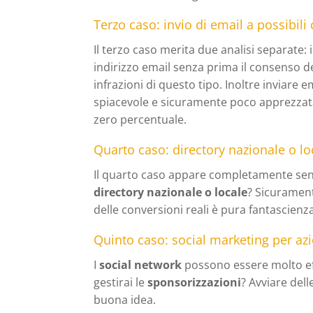
Terzo caso: invio di email a possibili 
Il terzo caso merita due analisi separate:
indirizzo email senza prima il consenso de
infrazioni di questo tipo. Inoltre inviare em
spiacevole e sicuramente poco apprezzata.
zero percentuale.
Quarto caso: directory nazionale o lo
Il quarto caso appare completamente senz
directory nazionale o locale
? Sicurament
delle conversioni reali è pura fantascienz
Quinto caso: social marketing per az
I
social network
possono essere molto effi
gestirai le
sponsorizzazioni
? Avviare de
buona idea.