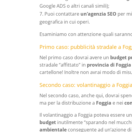
Google ADS o altri canali simili);
Puoi contattare
un’agenzia SEO
per mi
geografica in cui operi.
Esaminiamo con attenzione quali saranno i
Primo caso: pubblicità stradale a Fog
Nel primo caso dovrai avere un
budget pu
stradale “affittato” in
provincia di Foggia
cartellone! Inoltre non avrai modo di misu
Secondo caso: volantinaggio a Foggi
Nel secondo caso, anche qui, dovrai spend
ma per la distribuzione a
Foggia
e nei
com
Il volantinaggio a Foggia poteva essere u
budget
inutilmente “sparando nel mucchio
ambientale
conseguente ad un’azione di 