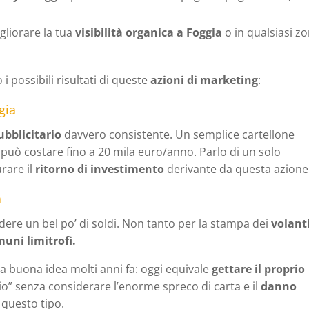
gliorare la tua
visibilità organica a Foggia
o in qualsiasi z
 possibili risultati di queste
azioni di marketing
:
gia
bblicitario
davvero consistente. Un semplice cartellone
può costare fino a 20 mila euro/anno. Parlo di un solo
rare il
ritorno di investimento
derivante da questa azione
a
ere un bel po’ di soldi. Non tanto per la stampa dei
volant
uni limitrofi.
na buona idea molti anni fa: oggi equivale
gettare il proprio
” senza considerare l’enorme spreco di carta e il
danno
questo tipo.