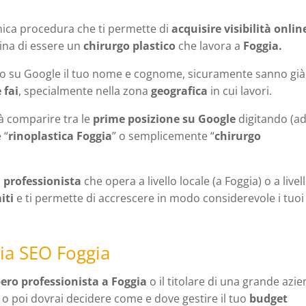
nica procedura che ti permette di
acquisire visibilità onlin
gina di essere un
chirurgo plastico
che lavora a
Foggia.
o su Google il tuo nome e cognome, sicuramente sanno già
 fai
, specialmente nella zona
geografica
in cui lavori.
vrà comparire tra le
prime posizione su Google
digitando (a
 “
rinoplastica Foggia
” o semplicemente “
chirurgo
o
professionista
che opera a livello locale (a Foggia) o a livel
iti
e ti permette di accrescere in modo considerevole i tuoi
ia SEO Foggia
bero professionista a Foggia
o il titolare di una grande azi
a o poi dovrai decidere come e dove gestire il tuo
budget