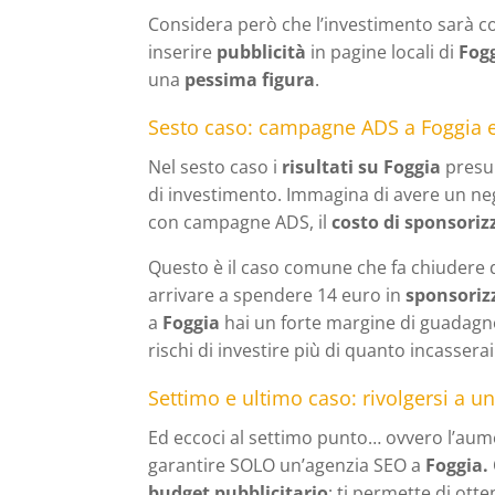
Considera però che l’investimento sarà co
inserire
pubblicità
in pagine locali di
Fog
una
pessima figura
.
Sesto caso: campagne ADS a Foggia e
Nel sesto caso i
risultati su Foggia
pres
di investimento. Immagina di avere un n
con campagne ADS, il
costo di sponsoriz
Questo è il caso comune che fa chiudere
arrivare a spendere 14 euro in
sponsoriz
a
Foggia
hai un forte margine di guadagno
rischi di investire più di quanto incasserai
Settimo e ultimo caso: rivolgersi a u
Ed eccoci al settimo punto… ovvero l’aumen
garantire SOLO un’agenzia SEO a
Foggia.
budget pubblicitario
: ti permette di otte