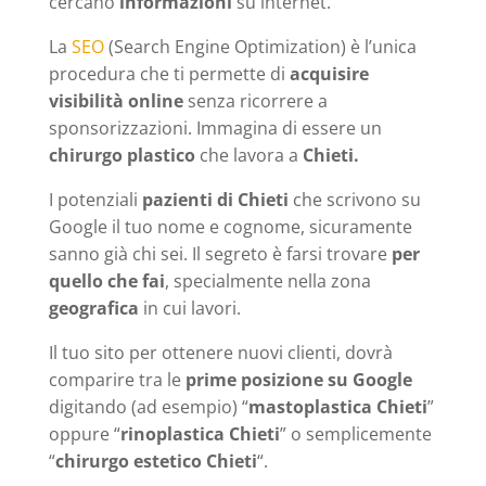
cercano
informazioni
su internet.
La
SEO
(Search Engine Optimization) è l’unica
procedura che ti permette di
acquisire
visibilità online
senza ricorrere a
sponsorizzazioni. Immagina di essere un
chirurgo plastico
che lavora a
Chieti.
I potenziali
pazienti di Chieti
che scrivono su
Google il tuo nome e cognome, sicuramente
sanno già chi sei. Il segreto è farsi trovare
per
quello che fai
, specialmente nella zona
geografica
in cui lavori.
Il tuo sito per ottenere nuovi clienti, dovrà
comparire tra le
prime posizione su Google
digitando (ad esempio) “
mastoplastica Chieti
”
oppure “
rinoplastica Chieti
” o semplicemente
“
chirurgo estetico Chieti
“.