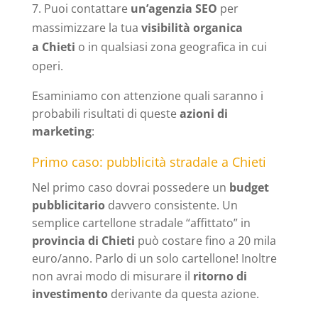
Puoi contattare
un’agenzia SEO
per
massimizzare la tua
visibilità organica
a Chieti
o in qualsiasi zona geografica in cui
operi.
Esaminiamo con attenzione quali saranno i
probabili risultati di queste
azioni di
marketing
:
Primo caso: pubblicità stradale a Chieti
Nel primo caso dovrai possedere un
budget
pubblicitario
davvero consistente. Un
semplice cartellone stradale “affittato” in
provincia di Chieti
può costare fino a 20 mila
euro/anno. Parlo di un solo cartellone! Inoltre
non avrai modo di misurare il
ritorno di
investimento
derivante da questa azione.