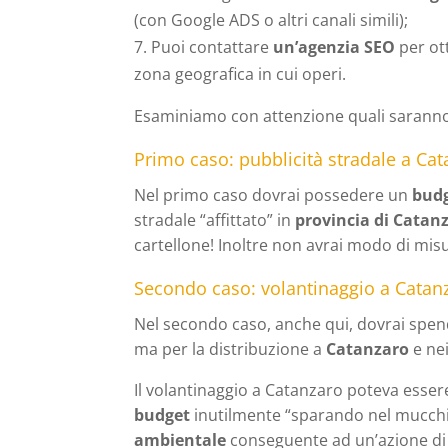
(con Google ADS o altri canali simili);
Puoi contattare
un’agenzia SEO
per ot
zona geografica in cui operi.
Esaminiamo con attenzione quali saranno i
Primo caso: pubblicità stradale a Ca
Nel primo caso dovrai possedere un
budg
stradale “affittato” in
provincia di Catan
cartellone! Inoltre non avrai modo di misu
Secondo caso: volantinaggio a Catan
Nel secondo caso, anche qui, dovrai spend
ma per la distribuzione a
Catanzaro
e ne
Il volantinaggio a Catanzaro poteva esser
budget
inutilmente “sparando nel mucchio
ambientale
conseguente ad un’azione di 