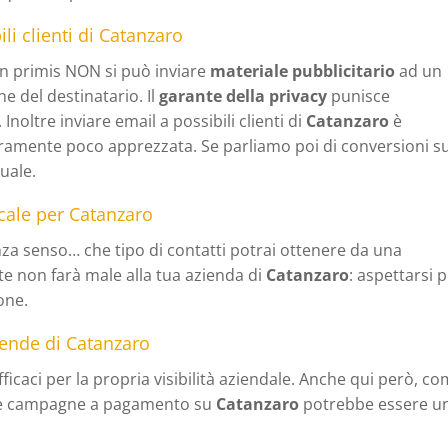
i clienti di Catanzaro
 in primis NON si può inviare
materiale pubblicitario
ad un
e del destinatario. Il
garante della privacy
punisce
noltre inviare email a possibili clienti di
Catanzaro
è
uramente poco apprezzata. Se parliamo poi di conversioni s
uale.
ocale per Catanzaro
a senso… che tipo di contatti potrai ottenere da una
e non farà male alla tua azienda di
Catanzaro
: aspettarsi 
one.
iende di Catanzaro
caci per la propria visibilità aziendale. Anche qui però, c
lle campagne a pagamento su
Catanzaro
potrebbe essere u