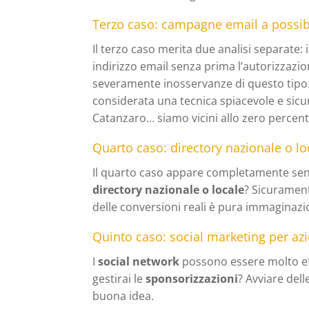
Terzo caso: campagne email a possibil
Il terzo caso merita due analisi separate:
indirizzo email senza prima l’autorizzazion
severamente inosservanze di questo tipo. I
considerata una tecnica spiacevole e sic
Catanzaro… siamo vicini allo zero percent
Quarto caso: directory nazionale o l
Il quarto caso appare completamente senz
directory nazionale o locale
? Sicurament
delle conversioni reali è pura immaginazi
Quinto caso: social marketing per az
I
social network
possono essere molto effi
gestirai le
sponsorizzazioni
? Avviare de
buona idea.