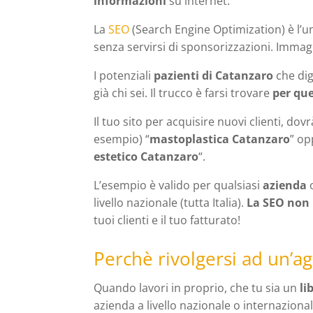
informazioni
su internet.
La
SEO
(Search Engine Optimization) è l’u
senza servirsi di sponsorizzazioni. Imma
I potenziali
pazienti di Catanzaro
che dig
già chi sei. Il trucco è farsi trovare
per que
Il tuo sito per acquisire nuovi clienti, do
esempio) “
mastoplastica Catanzaro
” op
estetico Catanzaro
“.
L’esempio è valido per qualsiasi
azienda
livello nazionale (tutta Italia).
La SEO non 
tuoi clienti e il tuo fatturato!
Perchè rivolgersi ad un’a
Quando lavori in proprio, che tu sia un
li
azienda a livello nazionale o internaziona