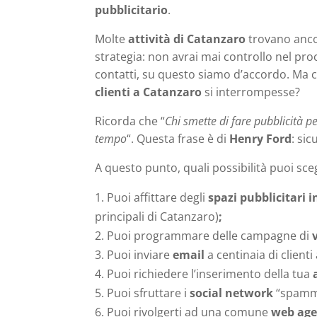
pubblicitario
.
Molte
attività di Catanzaro
trovano anco
strategia: non avrai mai controllo nel pro
contatti, su questo siamo d’accordo. Ma 
clienti a Catanzaro
si interrompesse?
Ricorda che “
Chi smette di fare pubblicità p
tempo
“. Questa frase è di
Henry Ford
: si
A questo punto, quali possibilità puoi sce
Puoi affittare degli
spazi pubblicitari 
principali di Catanzaro)
;
Puoi programmare delle campagne di
Puoi inviare
email
a centinaia di clienti
Puoi richiedere l’inserimento della tua
Puoi sfruttare i
social network
“spamman
Puoi rivolgerti ad una comune
web age