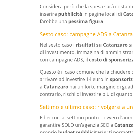
Considera però che la spesa sarà costante
inserire
pubblicità
in pagine locali di
Cat
farebbe una
pessima figura
.
Sesto caso: campagne ADS a Catanzar
Nel sesto caso i
risultati su Catanzaro
s
di investimento. Immagina di amministra
con campagne ADS, il
costo di sponsoriz
Questo è il caso comune che fa chiudere
arrivare ad investire 14 euro in
sponsoriz
a
Catanzaro
hai un forte margine di gua
contrario, rischi di investire più di quanto
Settimo e ultimo caso: rivolgersi a u
Ed eccoci al settimo punto… ovvero l’aumen
garantire SOLO un’agenzia SEO a
Catanz
proprio
budget pubblicitario
: ti permett