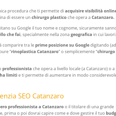
nica procedura che ti permette di
acquisire visibilità onlin
gina di essere un
chirurgo plastico
che opera a
Catanzaro.
itano su Google il tuo nome e cognome, sicuramente sann
llo che fai
, specialmente nella zona
geografica
in cui lavori
vrà comparire tra le
prime posizione su Google
digitando (a
pure “
rinoplastica Catanzaro
” o semplicemente “
chirurgo
o
professionista
che opera a livello locale (a Catanzaro) o a
ha limiti
e ti permette di aumentare in modo considerevole
genzia SEO Catanzaro
bero professionista a Catanzaro
o il titolare di una grande
le, prima o poi dovrai capire come e dove gestire il tuo
budg