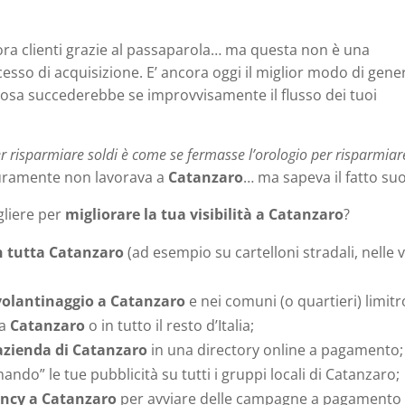
ra clienti grazie al passaparola… ma questa non è una
cesso di acquisizione. E’ ancora oggi il miglior modo di gene
cosa succederebbe se improvvisamente il flusso dei tuoi
er risparmiare soldi è come se fermasse l’orologio per risparmiare
curamente non lavorava a
Catanzaro
… ma sapeva il fatto suo
gliere per
migliorare la tua visibilità a Catanzaro
?
in tutta Catanzaro
(ad esempio su cartelloni stradali, nelle v
volantinaggio a Catanzaro
e nei comuni (o quartieri) limitr
 a
Catanzaro
o in tutto il resto d’Italia;
azienda di Catanzaro
in una directory online a pagamento;
do” le tue pubblicità su tutti i gruppi locali di Catanzaro;
ncy a Catanzaro
per avviare delle campagne a pagamento