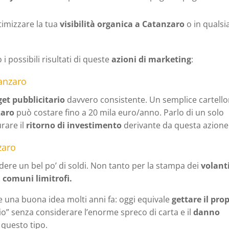
timizzare la tua
visibilità organica a Catanzaro
o in qualsi
 possibili risultati di queste
azioni di marketing
:
tanzaro
et pubblicitario
davvero consistente. Un semplice cartell
zaro
può costare fino a 20 mila euro/anno. Parlo di un solo
rare il
ritorno di investimento
derivante da questa azione
zaro
ere un bel po’ di soldi. Non tanto per la stampa dei
volant
i
comuni limitrofi.
e una buona idea molti anni fa: oggi equivale
gettare il pro
” senza considerare l’enorme spreco di carta e il
danno
questo tipo.