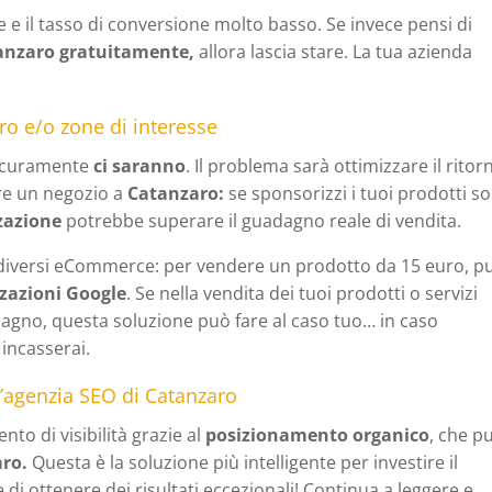
 e il tasso di conversione molto basso. Se invece pensi di
anzaro gratuitamente,
allora
lascia stare. La tua azienda
o e/o zone di interesse
icuramente
ci saranno
. Il problema sarà ottimizzare il ritor
re un negozio a
Catanzaro:
se sponsorizzi i tuoi prodotti so
zazione
potrebbe superare il guadagno reale di vendita.
 diversi eCommerce: per vendere un prodotto da 15 euro, p
zazioni Google
. Se nella vendita dei tuoi prodotti o servizi
dagno, questa soluzione può fare al caso tuo… in caso
 incasserai.
n’agenzia SEO di Catanzaro
to di visibilità grazie al
posizionamento organico
, che p
aro.
Questa è la soluzione più intelligente per investire il
e di ottenere dei risultati eccezionali! Continua a leggere e