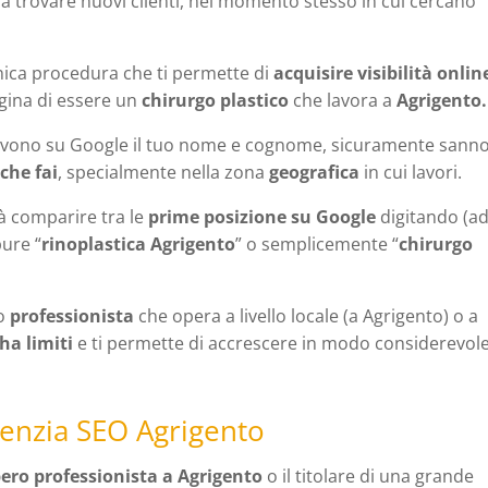
 a trovare nuovi clienti, nel momento stesso in cui cercano
nica procedura che ti permette di
acquisire visibilità onlin
gina di essere un
chirurgo plastico
che lavora a
Agrigento.
ivono su Google il tuo nome e cognome, sicuramente sanno
 che fai
, specialmente nella zona
geografica
in cui lavori.
vrà comparire tra le
prime posizione su Google
digitando (a
pure “
rinoplastica Agrigento
” o semplicemente “
chirurgo
o
professionista
che opera a livello locale (a Agrigento) o a
ha limiti
e ti permette di accrescere in modo considerevole
genzia SEO Agrigento
bero professionista a Agrigento
o il titolare di una grande