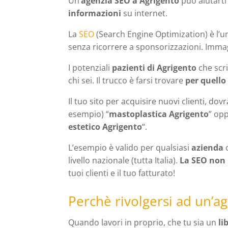
Un’
agenzia SEO a Agrigento
può aiutarti
informazioni
su internet.
La
SEO
(Search Engine Optimization) è l’u
senza ricorrere a sponsorizzazioni. Imma
I potenziali
pazienti di Agrigento
che scr
chi sei. Il trucco è farsi trovare
per quello
Il tuo sito per acquisire nuovi clienti, do
esempio) “
mastoplastica Agrigento
” op
estetico Agrigento
“.
L’esempio è valido per qualsiasi
azienda
livello nazionale (tutta Italia).
La SEO non 
tuoi clienti e il tuo fatturato!
Perchè rivolgersi ad un’a
Quando lavori in proprio, che tu sia un
li