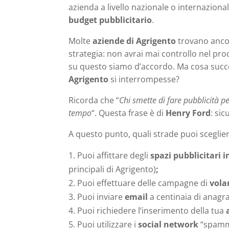
azienda a livello nazionale o internaziona
budget pubblicitario
.
Molte
aziende di Agrigento
trovano ancor
strategia: non avrai mai controllo nel pro
su questo siamo d’accordo. Ma cosa succ
Agrigento
si interrompesse?
Ricorda che “
Chi smette di fare pubblicità p
tempo
“. Questa frase è di
Henry Ford
: si
A questo punto, quali strade puoi sceglie
Puoi affittare degli
spazi pubblicitari 
principali di Agrigento)
;
Puoi effettuare delle campagne di
vola
Puoi inviare
email
a centinaia di anagr
Puoi richiedere l’inserimento della tua
Puoi utilizzare i
social network
“spamman