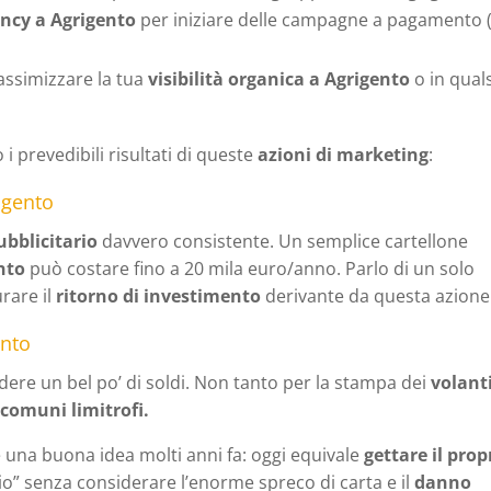
ncy a Agrigento
per iniziare delle campagne a pagamento 
ssimizzare la tua
visibilità organica a Agrigento
o in quals
 prevedibili risultati di queste
azioni di marketing
:
igento
bblicitario
davvero consistente. Un semplice cartellone
nto
può costare fino a 20 mila euro/anno. Parlo di un solo
rare il
ritorno di investimento
derivante da questa azione
ento
ere un bel po’ di soldi. Non tanto per la stampa dei
volant
comuni limitrofi.
e una buona idea molti anni fa: oggi equivale
gettare il prop
” senza considerare l’enorme spreco di carta e il
danno