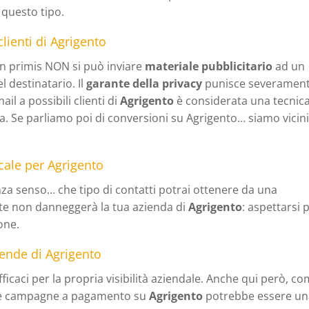
questo tipo.
clienti di Agrigento
 in primis NON si può inviare
materiale pubblicitario
ad un
l destinatario. Il
garante della privacy
punisce severamen
ail a possibili clienti di
Agrigento
è considerata una tecnic
. Se parliamo poi di conversioni su Agrigento… siamo vicin
cale per Agrigento
a senso… che tipo di contatti potrai ottenere da una
te non danneggerà la tua azienda di
Agrigento
: aspettarsi 
one.
iende di Agrigento
caci per la propria visibilità aziendale. Anche qui però, c
lle campagne a pagamento su
Agrigento
potrebbe essere u