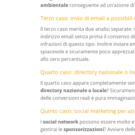
ambientale
conseguente ad un’azione di 
Terzo caso: invio di email a possibili 
Il terzo caso merita due analisi separate:
indirizzo email senza prima il consenso de
infrazioni di questo tipo. Inoltre inviare em
spiacevole e sicuramente poco apprezzata
allo zero percentuale.
Quarto caso: directory nazionale o lo
Il quarto caso appare completamente senz
directory nazionale o locale
? Sicuramen
delle conversioni reali è pura immaginazi
Quinto caso: social marketing per az
I
social network
possono essere molto effi
gestirai le
sponsorizzazioni
? Avviare de