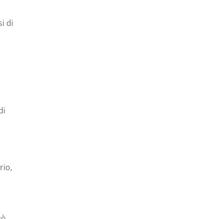
i di
di
rio,
uò