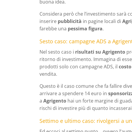
buona idea.
Considera però che l’investimento sarà co
inserire
pubblicità
in pagine locali di
Agr
farebbe una
pessima figura
.
Sesto caso: campagne ADS a Agrigent
Nel sesto caso i
risultati su Agrigento
pr
ritorno di investimento. Immagina di esser
prodotti solo con campagne ADS, il
costo
vendita.
Questo è il caso comune che fa fallire d
arrivare a spendere 14 euro in
sponsoriz
a
Agrigento
hai un forte margine di guad
rischi di investire più di quanto incasserai
Settimo e ultimo caso: rivolgersi a u
Ed eccoci al settimo punto… ovvero l’aumen