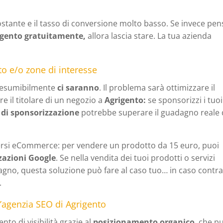
stante e il tasso di conversione molto basso. Se invece pens
igento gratuitamente,
allora
lascia stare. La tua azienda
o e/o zone di interesse
esumibilmente
ci saranno
. Il problema sarà ottimizzare il
e il titolare di un negozio a
Agrigento:
se sponsorizzi i tuoi
 di sponsorizzazione
potrebbe superare il guadagno reale 
iversi eCommerce: per vendere un prodotto da 15 euro, puoi
zazioni Google
. Se nella vendita dei tuoi prodotti o servizi
agno, questa soluzione può fare al caso tuo… in caso contra
.
n’agenzia SEO di Agrigento
to di visibilità grazie al
posizionamento organico
, che p