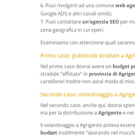
Puoi rivolgerti ad una comune
web age
Google ADS o altri canali simili);
Puoi contattare
un’agenzia SEO
per ma
zona geografica in cui operi.
Esaminiamo con attenzione quali saranno i
Primo caso: pubblicità stradale a Agr
Nel primo caso dovrai avere un
budget pu
stradale “affittato” in
provincia di Agrige
cartellone! Inoltre non avrai modo di misu
Secondo caso: volantinaggio a Agrig
Nel secondo caso, anche qui, dovrai spend
ma per la distribuzione a
Agrigento
e nei
Il volantinaggio a Agrigento poteva esser
budget
inutilmente “sparando nel mucchio