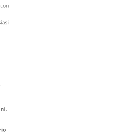
(con
iasi
.
ini
,
rio