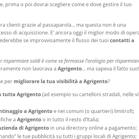
le, prima o poi dovrai scegliere come e dove gestire il tuo
a clienti grazie al passaparola… ma questa non è una
cesso di acquisizione. E’ ancora oggi il miglior modo di oper
ederebbe se improvvisamente il flusso dei tuoi
contatti a
er risparmiare soldi è come se fermasse l’orologio per risparmiare
curamente non lavorava a
Agrigento
… ma sapeva il fatto suo
re per
migliorare la tua visibilità a Agrigento
?
in tutta Agrigento
(ad esempio su cartelloni stradali, nelle v
ntinaggio a Agrigento
e nei comuni (o quartieri) limitrofi
;
afiche a
Agrigento
o in tutto il resto d’Italia;
azienda di Agrigento
in una directory online a pagamento;
do” le tue pubblicità su tutti i gruppi locali di Agrigento;