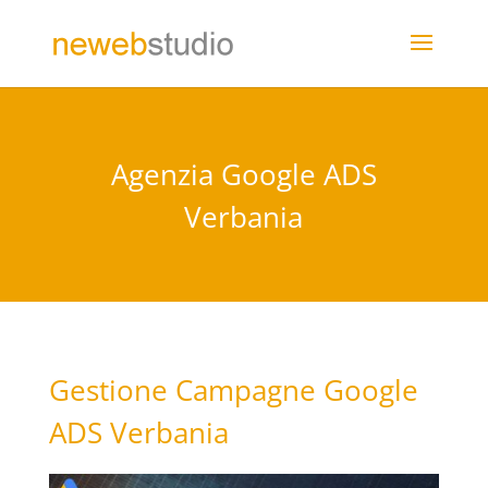
Agenzia Google ADS
Verbania
Gestione Campagne Google
ADS Verbania