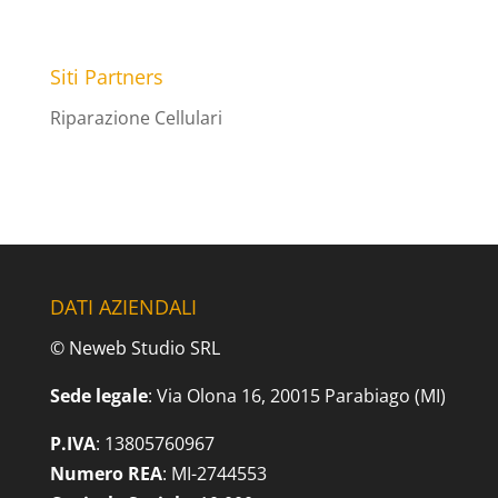
Siti Partners
Riparazione Cellulari
DATI AZIENDALI
© Neweb Studio SRL
Sede legale
: Via Olona 16, 20015 Parabiago (MI)
P.IVA
: 13805760967
Numero REA
: MI-2744553