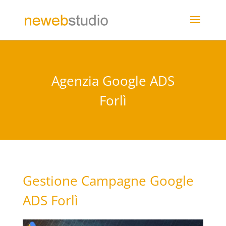
Agenzia Google ADS
Forlì
Gestione Campagne Google
ADS Forlì