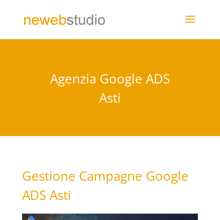
Agenzia Google ADS
Asti
Gestione Campagne Google
ADS Asti